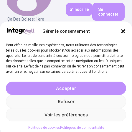
S’inscrire
Se
connecter
Ça Des Boîtes: 1ère
plateforme qui connecte
Gérer le consentement
entreprises et prestataires en
Santé et en Sécurité en
France
Pour offrir les meilleures expériences, nous utilisons des technologies
telles que les cookies pour stocker et/ou accéder aux informations des
appareils. Le fait de consentir à ces technologies nous permettra de traiter
des données telles que le comportement de navigation ou les ID uniques
sur ce site. Le fait de ne pas consentir ou de retirer son consentement peut
avoir un effet négatif sur certaines caractéristiques et fonctions.
PLAN DU SITE
PRESTATIONS
RESSOURCES
CONTACT
Comment ça
Bien-être et
Mentions
bonjour@cadesboi
marche
prévention
légales
Devenir
Leadership
Politiques de
Accepter
prestataire
confidentialité
Actualités
CGU – CGS
Refuser
Contact
Voir les préférences
©Agencepopote2025 - All rights reserved.
Politique de cookies
Politiques de confidentialité