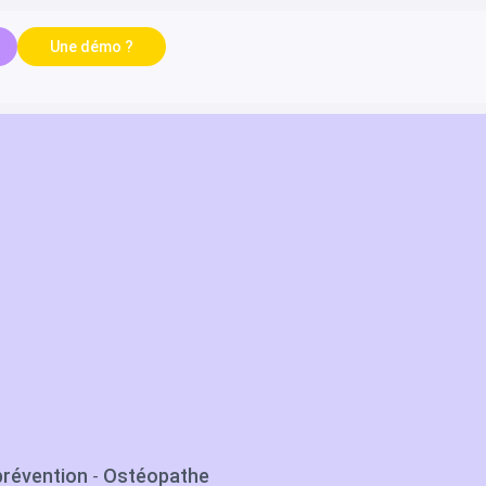
Une démo ?
prévention
Ostéopathe
-